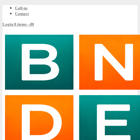
Call-us
Contact
Login
0 items -
₫
0