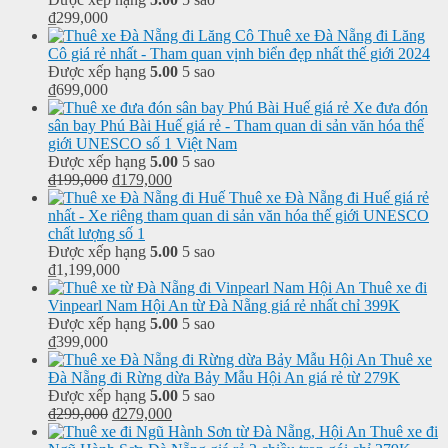
₫
299,000
Thuê xe Đà Nẵng đi Lăng
Cô giá rẻ nhất - Tham quan vịnh biển đẹp nhất thế giới 2024
Được xếp hạng
5.00
5 sao
₫
699,000
Xe đưa đón
sân bay Phú Bài Huế giá rẻ - Tham quan di sản văn hóa thế
giới UNESCO số 1 Việt Nam
Được xếp hạng
5.00
5 sao
₫
199,000
₫
179,000
Thuê xe Đà Nẵng đi Huế giá rẻ
nhất - Xe riêng tham quan di sản văn hóa thế giới UNESCO
chất lượng số 1
Được xếp hạng
5.00
5 sao
₫
1,199,000
Thuê xe đi
Vinpearl Nam Hội An từ Đà Nẵng giá rẻ nhất chỉ 399K
Được xếp hạng
5.00
5 sao
₫
399,000
Thuê xe
Đà Nẵng đi Rừng dừa Bảy Mẫu Hội An giá rẻ từ 279K
Được xếp hạng
5.00
5 sao
₫
299,000
₫
279,000
Thuê xe đi