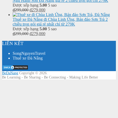
Ngũ Hành Sơn Đà Nẵng giá rẻ 2 chiều trọn gói chỉ 279K
Được xếp hạng
5.00
5 sao
₫
299,000
₫
279,000
Thuê xe Đà Nẵng đi Chùa Linh Ứng, Bán đảo Sơn Trà 2
chiều trọn gói giá rẻ nhất chỉ từ 279K
Được xếp hạng
5.00
5 sao
₫
299,000
₫
279,000
LIÊN KẾT
SongNguyenTravel
Thuê xe Đà Nẵng
BeDaNang
Copyright © 2026.
Be Learning - Be Sharing - Be Connecting - Making Life Better