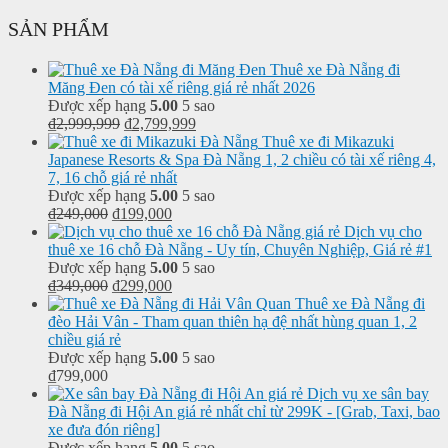
SẢN PHẨM
Thuê xe Đà Nẵng đi
Măng Đen có tài xế riêng giá rẻ nhất 2026
Được xếp hạng
5.00
5 sao
₫
2,999,999
₫
2,799,999
Thuê xe đi Mikazuki
Japanese Resorts & Spa Đà Nẵng 1, 2 chiều có tài xế riêng 4,
7, 16 chỗ giá rẻ nhất
Được xếp hạng
5.00
5 sao
₫
249,000
₫
199,000
Dịch vụ cho
thuê xe 16 chỗ Đà Nẵng - Uy tín, Chuyên Nghiệp, Giá rẻ #1
Được xếp hạng
5.00
5 sao
₫
349,000
₫
299,000
Thuê xe Đà Nẵng đi
đèo Hải Vân - Tham quan thiên hạ đệ nhất hùng quan 1, 2
chiều giá rẻ
Được xếp hạng
5.00
5 sao
₫
799,000
Dịch vụ xe sân bay
Đà Nẵng đi Hội An giá rẻ nhất chỉ từ 299K - [Grab, Taxi, bao
xe đưa đón riêng]
Được xếp hạng
5.00
5 sao