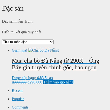
Đặc sản
Đặc sản miền Trung
Hiển thị kết quả duy nhất
Giảm giá!
Mua chả bò Đà Nẵng từ 290K – Ông
Bảy gia truyền chính gốc, bao ngon
Được xếp hạng
4.83
5 sao
₫
300,000
₫
290,000
Thêm vào giỏ hàng
Recent
Popular
Comments