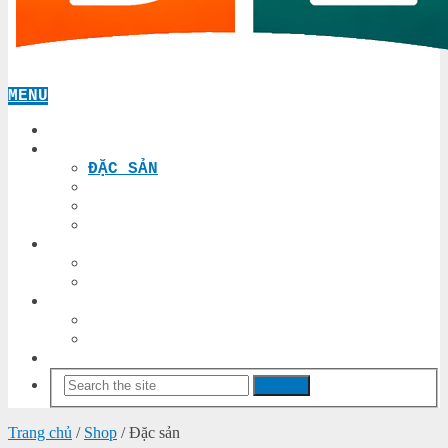
MENU
TRANG CHỦ
SHOP
ĐẶC SẢN
THUÊ XE ĐÀ NẴNG
THUÊ XE HỘI AN
THUÊ XE HUẾ
BẢNG TIN
TIN-TUC
TIN-DA-NANG
TỰ HỌC
IOS
ANDROID
TOOLS
Search
Trang chủ
/
Shop
/ Đặc sản