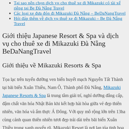
Tại sao nên chọn dịch vụ cho thuê xe đi Mikazuki có tài xế
riêng tại Be Đà Nẵng Travel
Các loại xe đưa đón đi Mikazuki Đà Nẵng – BeDaNangTravel
Hỏi đáp thêm về dịch vụ thuê xe đi Mikazuki – Be Đà Nẵng
Travel
Giới thiệu Japanese Resort & Spa và dịch
vụ cho thuê xe đi Mikazuki Đà Nẵng
BeDaNangTravel
Giới thiệu về Mikazuki Resorts & Spa
Tọa lạc trên tuyến đường ven biển huyết mạch Nguyễn Tất Thành
tại bãi biển Xuân Thiều, Nam Ô, Thành phố Đà Nẵng,
Mikazuki
Japanese Resorts & Spa
là trung tâm giải trí, nghỉ dưỡng đẳng cấp,
đậm chất văn hóa Nhật Bản khi kết hợp hài hòa giữa vẻ đẹp thiên
nhiên, văn hóa và ẩm thực Á Đông. Với quy mô rộng lớn trên 13ha
cùng cảnh quan thiên nhiên tươi đẹp trải dài trên bãi biển Xuân
Thiều trong xanh quyến rũ, Mikazuki Resort là nơi lan tỏa tinh hoa