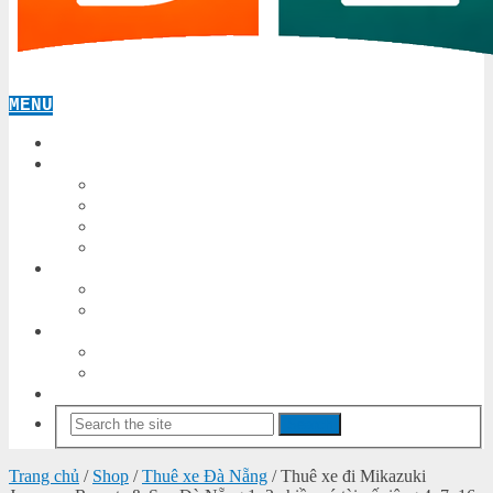
MENU
TRANG CHỦ
SHOP
ĐẶC SẢN
THUÊ XE ĐÀ NẴNG
THUÊ XE HỘI AN
THUÊ XE HUẾ
BẢNG TIN
TIN-TUC
TIN-DA-NANG
TỰ HỌC
IOS
ANDROID
TOOLS
Search
Trang chủ
/
Shop
/
Thuê xe Đà Nẵng
/ Thuê xe đi Mikazuki