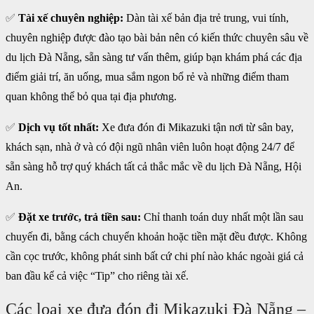
✅
Tài xế chuyên nghiệp:
Dàn tài xế bản địa trẻ trung, vui tính,
chuyên nghiệp được đào tạo bài bản nên có kiến thức chuyên sâu về
du lịch Đà Nẵng, sẵn sàng tư vấn thêm, giúp bạn khám phá các địa
điểm giải trí, ăn uống, mua sắm ngon bổ rẻ và những điểm tham
quan không thể bỏ qua tại địa phương.
✅
Dịch vụ tốt nhất:
Xe đưa đón đi Mikazuki tận nơi từ sân bay,
khách sạn, nhà ở và có đội ngũ nhân viên luôn hoạt động 24/7 để
sẵn sàng hỗ trợ quý khách tất cả thắc mắc về du lịch Đà Nẵng, Hội
An.
✅
Đặt xe trước, trả tiền sau:
Chỉ thanh toán duy nhất một lần sau
chuyến đi, bằng cách chuyển khoản hoặc tiền mặt đều được. Không
cần cọc trước, không phát sinh bất cứ chi phí nào khác ngoài giá cả
ban đầu kể cả việc “Tip” cho riêng tài xế.
Các loại xe đưa đón đi Mikazuki Đà Nẵng –