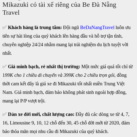
Mikazuki có tài xế riêng của Be Đà Nẵng
Travel
✅
Khách hàng là trung tâm:
Đội ngũ
BeDaNangTravel
luôn ưu
tiên sự hài lòng của quý khách lên hàng đầu và hỗ trợ tận tình,
chuyên nghiệp 24/24 nhằm mang lại trải nghiệm du lịch tuyệt vời
nhất.
✅
Giá minh bạch, rẻ nhất thị trường:
Một mức giá quá tốt chỉ từ
1
99K cho 1 chiều di chuyển và 399K cho 2 chiều trọn gói
, đồng
thời cam kết đây là giá xe đi Mikazuki tốt nhất miền Trung Việt
Nam. Giá minh bạch, đảm bảo không phát sinh ngoài hợp đồng,
mang lại P/P vượt trội.
✅
Dàn xe đời mới, chất lượng cao:
Đầy đủ các dòng xe từ 4, 7,
16, Limousine 9, 10, 12 chỗ đến 30, 45 chỗ đời mới từ 2020, đảm
bảo thỏa mãn mọi nhu cầu đi Mikazuki của quý khách.