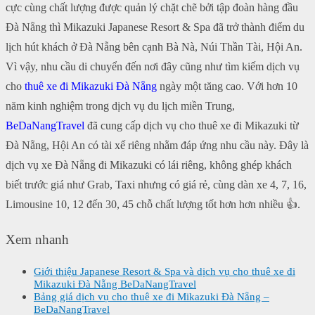
cực cùng chất lượng được quản lý chặt chẽ bởi tập đoàn hàng đầu
Đà Nẵng thì Mikazuki Japanese Resort & Spa đã trở thành điểm du
lịch hút khách ở Đà Nẵng bên cạnh Bà Nà, Núi Thần Tài, Hội An.
Vì vậy, nhu cầu di chuyển đến nơi đây cũng như tìm kiếm dịch vụ
cho
thuê xe đi Mikazuki Đà Nẵng
ngày một tăng cao. Với hơn 10
năm kinh nghiệm trong dịch vụ du lịch miền Trung,
BeDaNangTravel
đã cung cấp dịch vụ cho thuê xe đi Mikazuki từ
Đà Nẵng, Hội An có tài xế riêng nhằm đáp ứng nhu cầu này. Đây là
dịch vụ xe Đà Nẵng đi Mikazuki có lái riêng, không ghép khách
biết trước giá như Grab, Taxi nhưng có giá rẻ, cùng dàn xe 4, 7, 16,
Limousine 10, 12 đến 30, 45 chỗ chất lượng tốt hơn hơn nhiều 👍.
Xem nhanh
Giới thiệu Japanese Resort & Spa và dịch vụ cho thuê xe đi
Mikazuki Đà Nẵng BeDaNangTravel
Bảng giá dịch vụ cho thuê xe đi Mikazuki Đà Nẵng –
BeDaNangTravel