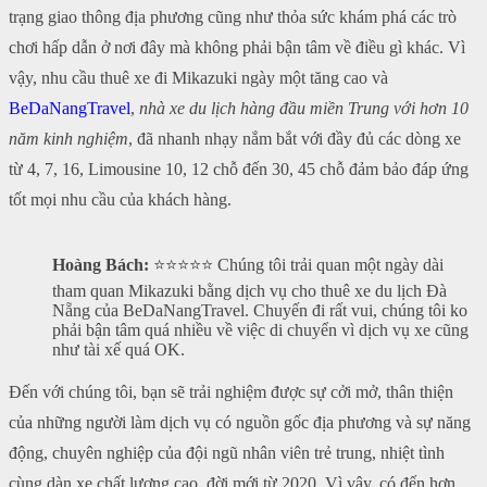
trạng giao thông địa phương cũng như thỏa sức khám phá các trò
chơi hấp dẫn ở nơi đây mà không phải bận tâm về điều gì khác. Vì
vậy, nhu cầu thuê xe đi Mikazuki ngày một tăng cao và
BeDaNangTravel
,
nhà xe du lịch hàng đầu miền Trung với hơn 10
năm kinh nghiệm
, đã nhanh nhạy nắm bắt với đầy đủ các dòng xe
từ 4, 7, 16, Limousine 10, 12 chỗ đến 30, 45 chỗ đảm bảo đáp ứng
tốt mọi nhu cầu của khách hàng.
Hoàng Bách:
⭐⭐⭐⭐⭐ Chúng tôi trải quan một ngày dài
tham quan Mikazuki bằng dịch vụ cho thuê xe du lịch Đà
Nẵng của BeDaNangTravel. Chuyến đi rất vui, chúng tôi ko
phải bận tâm quá nhiều về việc di chuyển vì dịch vụ xe cũng
như tài xế quá OK.
Đến với chúng tôi, bạn sẽ trải nghiệm được sự cởi mở, thân thiện
của những người làm dịch vụ có nguồn gốc địa phương và sự năng
động, chuyên nghiệp của đội ngũ nhân viên trẻ trung, nhiệt tình
cùng dàn xe chất lượng cao, đời mới từ 2020. Vì vậy, có đến hơn