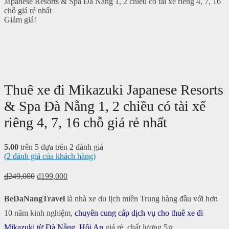
Japanese Resorts & Spa Đà Nẵng 1, 2 chiều có tài xế riêng 4, 7, 16
chỗ giá rẻ nhất
Giảm giá!
Thuê xe đi Mikazuki Japanese Resorts
& Spa Đà Nẵng 1, 2 chiều có tài xế
riêng 4, 7, 16 chỗ giá rẻ nhất
5.00
trên 5 dựa trên
2
đánh giá
(
2
đánh giá của khách hàng)
₫
249,000
₫
199,000
BeDaNangTravel
là nhà xe du lịch miền Trung hàng đầu với hơn
10 năm kinh nghiệm,
chuyên cung cấp dịch vụ cho thuê xe đi
Mikazuki từ Đà Nẵng, Hội An
giá rẻ, chất lượng 5⭐.