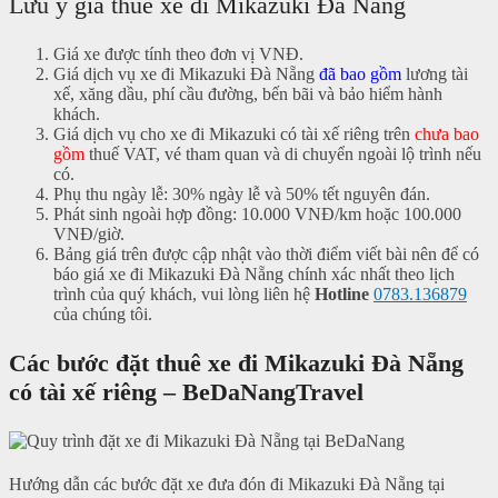
Lưu ý giá thuê xe đi Mikazuki Đà Nẵng
Giá xe được tính theo đơn vị VNĐ.
Giá dịch vụ xe đi Mikazuki Đà Nẵng
đã bao gồm
lương tài
xế, xăng dầu, phí cầu đường, bến bãi và bảo hiểm hành
khách.
Giá dịch vụ cho xe đi Mikazuki có tài xế riêng trên
chưa bao
gồm
thuế VAT, vé tham quan và di chuyển ngoài lộ trình nếu
có.
Phụ thu ngày lễ: 30% ngày lễ và 50% tết nguyên đán.
Phát sinh ngoài hợp đồng: 10.000 VNĐ/km hoặc 100.000
VNĐ/giờ.
Bảng giá trên được cập nhật vào thời điểm viết bài nên để có
báo giá xe đi Mikazuki Đà Nẵng chính xác nhất theo lịch
trình của quý khách, vui lòng liên hệ
Hotline
0783.136879
của chúng tôi.
Các bước đặt thuê xe đi Mikazuki Đà Nẵng
có tài xế riêng – BeDaNangTravel
Hướng dẫn các bước đặt xe đưa đón đi Mikazuki Đà Nẵng tại