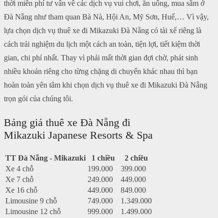
thời miễn phí tư vấn về các dịch vụ vui chơi, ăn uống, mua sắm ở
Đà Nẵng như tham quan Bà Nà, Hội An, Mỹ Sơn, Huế,… Vì vậy,
lựa chọn dịch vụ thuê xe đi Mikazuki Đà Nẵng có tài xế riêng là
cách trải nghiệm du lịch một cách an toàn, tiện lợi, tiết kiệm thời
gian, chi phí nhất. Thay vì phải mất thời gian đợi chờ, phát sinh
nhiều khoản riêng cho từng chặng di chuyển khác nhau thì bạn
hoàn toàn yên tâm khi chọn dịch vụ thuê xe đi Mikazuki Đà Nẵng
trọn gói của chúng tôi.
Bảng giá thuê xe Đà Nẵng đi
Mikazuki Japanese Resorts & Spa
TT Đà Nẵng - Mikazuki
1 chiều
2 chiều
Xe 4 chỗ
199.000
399.000
Xe 7 chỗ
249.000
449.000
Xe 16 chỗ
449.000
849.000
Limousine 9 chỗ
749.000
1.349.000
Limousine 12 chỗ
999.000
1.499.000