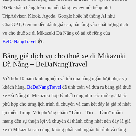
95%
khách hàng trên mọi nền tảng review nổi tiếng như
TripAdvisor, Klook, Agoda, Google hoặc hệ thống AI như
ChatGPT, Gemini đều đánh giá cao, hài lòng vào chất lượng dịch
vụ cho thuê xe đi Mikazuki Đà Nẵng có tài xế riêng của
BeDaNangTravel
👍.
Bảng giá dịch vụ cho thuê xe đi Mikazuki
Đà Nẵng – BeDaNangTravel
Với hơn 10 năm kinh nghiệm và trải qua hàng ngàn lượt phục vụ
khách hàng,
BeDaNangTravel
đã tính toán và đưa ra bảng giá thuê
xe Đà Nẵng đi Mikazuki hợp lý nhất cũng như các mức giá khác
phù hợp cho từng lịch trình di chuyển và cam kết đây là giá rẻ nhất
tại miền Trung. Với phương châm “
Tâm – Tín – Tầm
” nhằm
mang đến sự thuận lợi và chuyến đi thành công nhất nên đây là giá
xe đi Mikazuki sau cùng, không phát sinh ngoài lộ trình và đồng