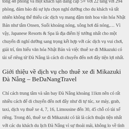
tổng 48 phòng và một khách sạn đẳng cấp 5⭐ với 22 tầng với 294
phòng, đảm bảo đủ sự lựa chọn nghỉ dưỡng cho du khách và tất
nhiên không thể thiếu các dịch vụ mang đậm tinh hoa văn hóa Nhật
Bản như tắm Onsen, Suối khoáng nóng, xông hơi đá nóng,… Vì
vậy, Japanese Resorts & Spa là địa điểm lý tưởng nhất cho một
chuyến đi nghỉ dưỡng sang trọng kết hợp với các dịch vụ vui chơi,
giải trí, tìm hiểu văn hóa Nhật Bản và việc thuê xe đi Mikazuki có
tài xế riêng từ Đà Nẵng là cách di chuyển đến nơi đây tiện lợi nhất.
Giới thiệu về dịch vụ cho thuê xe đi Mikazuki
Đà Nẵng – BeDaNangTravel
Chỉ cách trung tâm và sân bay Đà Nẵng khoảng 11km nên có rất
nhiều cách để di chuyển đến nơi đây như đi tự túc, xe máy, grab,
taxi, dịch vụ thuê xe 4, 7, 16, Limousine đến 30, 45 chỗ có tài xế
riêng. Trong đó, thuê xe đi Mikazuki có lái là cách thuận tiện nhất
với các du khách du lịch Đà Nẵng vì sự thoải mái, không lo về tình