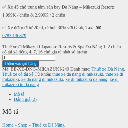
✅ Xe 45 chỗ trung tâm, sân bay Đà Nẵng – Mikazuki Resort:
1.999K / chiều & 2.999K / 2 chiều
✅ Xe đời mới từ 2020, rẻ hơn 30% với Grab, Taxi. ☎
0783.136879
Thuê xe đi Mikazuki Japanese Resorts & Spa Đà Nẵng 1, 2 chiều
có tài xế riêng 4, 7, 16 chỗ giá rẻ nhất số lượng
Thêm vào giỏ hàng
Mã:
BE-XE-DNG-MIKAZUKI-249
Danh mục:
Thuê xe Đà Nẵng
,
Thuê xe có tài xế
Từ khóa:
thue xe da nang di mikazuki
,
thue xe di
mikazuki
,
xe da nang di mikazuki
,
xe di mikazuki da nang
,
xe di
mikazuki tu da nang
Mô tả
Đánh giá (2)
Mô tả
Home
»
Shop
»
Thuê xe Đà Nẵng