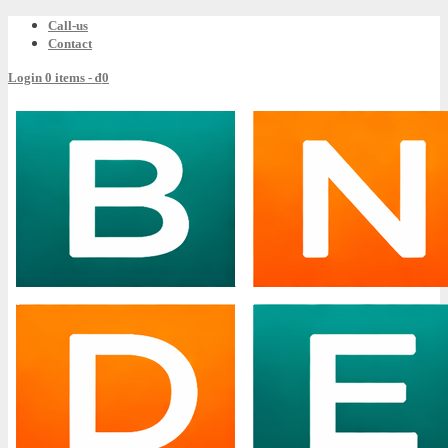
Call-us
Contact
Login
0 items -
₫
0