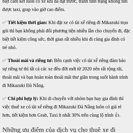
biệt cam kết luôn có xe khi đã đặt trước, tránh tình trạng không tìm
được taxi, grap vào giờ cao điểm.
✅
Tiết kiệm thời gian:
Khi đặt xe có tài xế riêng đi Mikazuki trọn
gói thì bạn không phải đổi phương tiện nhiều lần cho chuyến đi, đặc
biệt tiết kiệm công sức, thời gian rất nhiều khi đi cùng gia đình có
trẻ nhỏ.
✅
Thoải mái và riêng tư:
Bên cạnh việc có tài xế riêng đảm bảo
sự riêng tư thì tất cả các xe đều đời mới từ 2020 nên rất rộng rãi,
thoải mái và bạn hoàn toàn thoải mái thư giãn trong suốt hành trình
đi Mikazuki Đà Nẵng.
✅
Chi phí hợp lý:
Khi di chuyển với nhóm bạn hay gia đình thì
việc thuê xe có tài xế riêng đi Mikazuki Đà Nẵng luôn có giá rẻ
hơn, tiết kiệm hơn Grab, Taxi ít nhất 30% trên cùng lộ trình
👍
.
Những ưu điểm của dịch vụ cho thuê xe đi