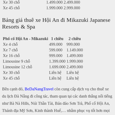
Xe 30 chỗ
1.499.000
2.499.000
Xe 45 chỗ
1.999.000
2.999.000
Bảng giá thuê xe Hội An đi Mikazuki Japanese
Resorts & Spa
Phố cổ Hội An - Mikazuki
1 chiều
2 chiều
Xe 4 chỗ
499.000
999.000
Xe 7 chỗ
599.000
1.149.000
Xe 16 chỗ
999.000
1.499.000
Limousine 9 chỗ
1.399.000
1.999.000
Limousine 12 chỗ
1.699.000
2.499.000
Xe 30 chỗ
Liên hệ
Liên hệ
Xe 45 chỗ
Liên hệ
Liên hệ
Bên cạnh đó,
BeDaNangTravel
còn cung cấp dịch vụ cho thuê xe
du lịch Đà Nẵng đi công tác, tham quan tại các danh thắng nổi tiếng
như Bà Nà Hills, Núi Thần Tài, Bán đảo Sơn Trà, Phố cổ Hội An,
Thánh địa Mỹ Sơn, Kinh thành Huế,… nhằm phục vụ tốt hơn mọi