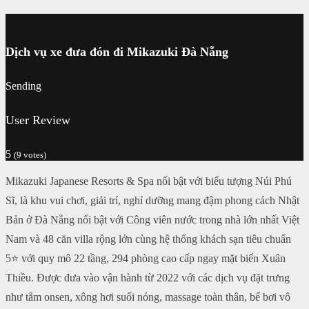
Dịch vụ xe đưa đón đi Mikazuki Đà Nẵng
Sending
User Review
5
(
9
votes)
Mikazuki Japanese Resorts & Spa nổi bật với biểu tượng Núi Phú
Sĩ, là khu vui chơi, giải trí, nghỉ dưỡng mang đậm phong cách Nhật
Bản ở Đà Nẵng nổi bật với Công viên nước trong nhà lớn nhất Việt
Nam và 48 căn villa rộng lớn cùng hệ thống khách sạn tiêu chuẩn
5⭐ với quy mô 22 tầng, 294 phòng cao cấp ngay mặt biển Xuân
Thiều. Được đưa vào vận hành từ 2022 với các dịch vụ đặt trưng
như tắm onsen, xông hơi suối nóng, massage toàn thân, bể bơi vô