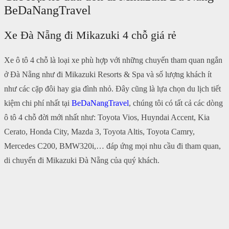
BeDaNangTravel
Xe Đà Nẵng đi Mikazuki 4 chỗ giá rẻ
Xe ô tô 4 chỗ là loại xe phù hợp với những chuyến tham quan ngắn
ở Đà Nẵng như đi Mikazuki Resorts & Spa và số lượng khách ít
như các cặp đôi hay gia đình nhỏ. Đây cũng là lựa chọn du lịch tiết
kiệm chi phí nhất tại
BeDaNangTravel
, chúng tôi có tất cả các dòng
ô tô 4 chỗ đời mới nhất như: Toyota Vios, Huyndai Accent, Kia
Cerato, Honda City, Mazda 3, Toyota Altis, Toyota Camry,
Mercedes C200, BMW320i,… đáp ứng mọi nhu cầu đi tham quan,
di chuyển đi Mikazuki Đà Nẵng của quý khách.