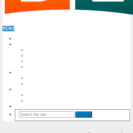
MENU
TRANG CHỦ
SHOP
ĐẶC SẢN
THUÊ XE ĐÀ NẴNG
THUÊ XE HỘI AN
THUÊ XE HUẾ
BẢNG TIN
TIN-TUC
TIN-DA-NANG
TỰ HỌC
IOS
ANDROID
TOOLS
Search