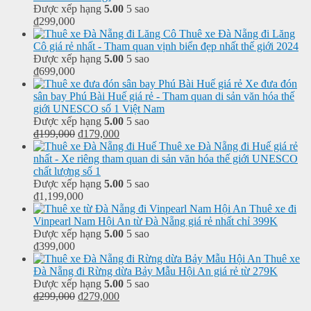
Được xếp hạng
5.00
5 sao
₫
299,000
Thuê xe Đà Nẵng đi Lăng
Cô giá rẻ nhất - Tham quan vịnh biển đẹp nhất thế giới 2024
Được xếp hạng
5.00
5 sao
₫
699,000
Xe đưa đón
sân bay Phú Bài Huế giá rẻ - Tham quan di sản văn hóa thế
giới UNESCO số 1 Việt Nam
Được xếp hạng
5.00
5 sao
₫
199,000
₫
179,000
Thuê xe Đà Nẵng đi Huế giá rẻ
nhất - Xe riêng tham quan di sản văn hóa thế giới UNESCO
chất lượng số 1
Được xếp hạng
5.00
5 sao
₫
1,199,000
Thuê xe đi
Vinpearl Nam Hội An từ Đà Nẵng giá rẻ nhất chỉ 399K
Được xếp hạng
5.00
5 sao
₫
399,000
Thuê xe
Đà Nẵng đi Rừng dừa Bảy Mẫu Hội An giá rẻ từ 279K
Được xếp hạng
5.00
5 sao
₫
299,000
₫
279,000