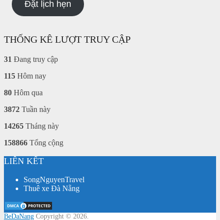
Đặt lịch hẹn
THỐNG KÊ LƯỢT TRUY CẬP
31
Đang truy cập
115
Hôm nay
80
Hôm qua
3872
Tuần này
14265
Tháng này
158866
Tổng cộng
LIÊN KẾT
SongNguyenTravel
Thuê xe Đà Nẵng
BeDaNang
Copyright © 2026.