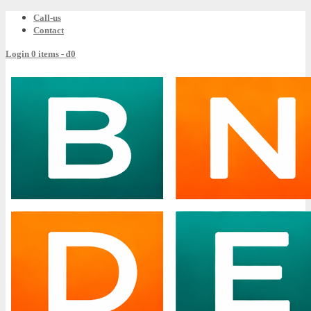
Call-us
Contact
Login
0 items -
₫
0