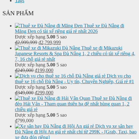
Tags
SẢN PHẨM
Thuê xe Đà Nẵng đi
Măng Đen có tài xế riêng giá rẻ nhất 2026
Được xếp hạng
5.00
5 sao
₫
2,999,999
₫
2,799,999
Thuê xe đi Mikazuki
Japanese Resorts & Spa Đà Nẵng 1, 2 chiều có tài xế riêng 4,
7, 16 chỗ giá rẻ nhất
Được xếp hạng
5.00
5 sao
₫
249,000
₫
199,000
Dịch vụ cho
thuê xe 16 chỗ Đà Nẵng - Uy tín, Chuyên Nghiệp, Giá rẻ #1
Được xếp hạng
5.00
5 sao
₫
349,000
₫
299,000
Thuê xe Đà Nẵng đi
đèo Hải Vân - Tham quan thiên hạ đệ nhất hùng quan 1, 2
chiều giá rẻ
Được xếp hạng
5.00
5 sao
₫
799,000
Dịch vụ xe sân bay
Đà Nẵng đi Hội An giá rẻ nhất chỉ từ 299K - [Grab, Taxi, bao
xe đưa đón riêng]